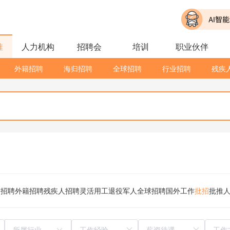
推
人力机构
招聘会
培训
职业伙伴
外籍招聘
海归招聘
全球招聘
行业招聘
残疾
归招聘
外籍招聘
残疾人招聘
灵活用工
退役军人
全球招聘
国外工作
批招
批推
所属行业