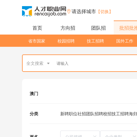
请选择城市
【切换】
首页
方向招
团队招
批招批
省市国家
校园招聘
技工招聘
国外工作
全文搜索
澳门
分类
新聘职位
社招
团队招聘
校招
技工招聘
海
更多